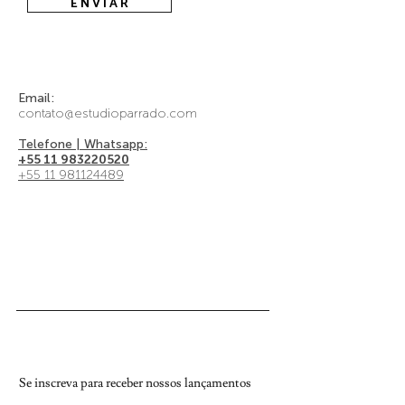
E N V I A R
Email:
contato@estudioparrado.com
Telefone | Whatsapp:
+55 11 983220520
+55 11 981124489
Se inscreva para receber nossos lançamentos