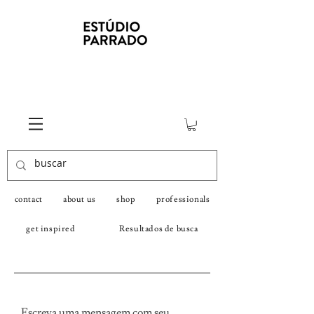
contact
about us
shop
professionals
get inspired
Resultados de busca
Escreva uma mensagem com seu