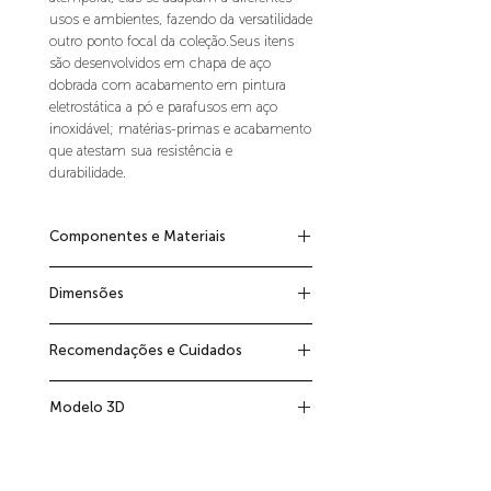
usos e ambientes, fazendo da versatilidade
outro ponto focal da coleção.Seus itens
são desenvolvidos em chapa de aço
dobrada com acabamento em pintura
eletrostática a pó e parafusos em aço
inoxidável; matérias-primas e acabamento
que atestam sua resistência e
durabilidade.
Componentes e Materiais
Prateleira em chapa de aço dobrada com
Dimensões
acabamento em pintura eletrostática a pó
e parafusos em aço inoxidável.
30,5cm x 150cm x 24cm
Acompanha parafusos e buchas para
Recomendações e Cuidados
instalação
Não usar produtos abrasivos para limpeza,
Modelo 3D
limpar apenas com um pano macio seco
ou levemente umedecido. Tenha sempre
Modelo 3D - Prateleira Nichos Theke
cuidado com objetos pontiagudos, eles
podem danificar a superfície do material